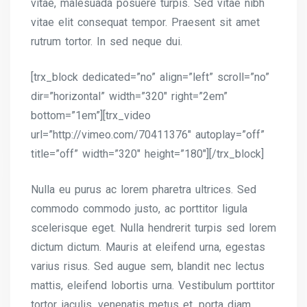
vitae, malesuada posuere turpis. Sed vitae nibh
vitae elit consequat tempor. Praesent sit amet
rutrum tortor. In sed neque dui.
[trx_block dedicated=”no” align=”left” scroll=”no”
dir=”horizontal” width=”320″ right=”2em”
bottom=”1em”][trx_video
url=”http://vimeo.com/70411376″ autoplay=”off”
title=”off” width=”320″ height=”180″][/trx_block]
Nulla eu purus ac lorem pharetra ultrices. Sed
commodo commodo justo, ac porttitor ligula
scelerisque eget. Nulla hendrerit turpis sed lorem
dictum dictum. Mauris at eleifend urna, egestas
varius risus. Sed augue sem, blandit nec lectus
mattis, eleifend lobortis urna. Vestibulum porttitor
tortor iaculis, venenatis metus et, porta diam.